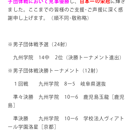
子団体戦において見事優勝
し、
日本一の栄冠
に輝き
ました。ここまでの皆様のご支援･ご声援に深く感
謝申し上げます。（順不同･敬称略）
※男子団体戦予選（24射）
九州学院 14中 2位（決勝トーナメント進出）
※男子団体戦決勝トーナメント（12射）
１回戦 九州学院 8ー5 岐阜県選抜
準々決勝 九州学院 10ー6 鹿児島玉龍［鹿児
島］
準決勝 九州学院 10ー6 学校法人ヴィアト
ール学園洛星［京都］