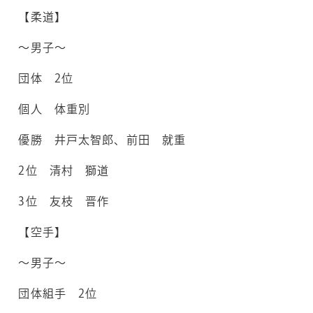
【柔道】
～男子～
団体 2位
個人 体重別
優勝 井戸太智郎、前田 就重
2位 清村 獅道
3位 友枝 晋作
【空手】
～男子～
団体組手 2位