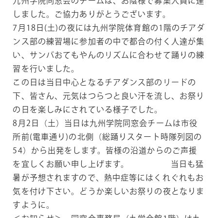
九州学院同窓会のチームは、お陰様で募集人員に達
しました。ご協力ありがとうございます。
7月18日(土)の夜には九州学院体育館の1階のチアダ
ンス部の練習場に参加者の中で都合の付く人達が集
い、サンバおてもやんのリズムに合わせて踊りの練
習を行いました。
この日は当日中心となるチアダンス部のリードの
下、皆さん、元気はつらつと良い汗を流し、お祭り
の日を楽しみにされている様子でした。
8月2日（土）当日は九州学院同窓会チームは市役
所前(電車通り)の北側（総踊りスタート時隊列図の
54）から出発をします。皆様の沿道からのご声援
を宜しくお願い申し上げます。 当日も猛
暑が予想されますので、熱中症等にはくれぐれもお
気を付け下さい。どうか楽しいお祭りの夜となりま
すように。